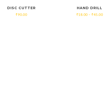
DISC CUTTER
HAND DRILL
₹
90.00
₹
18.00
–
₹
45.00