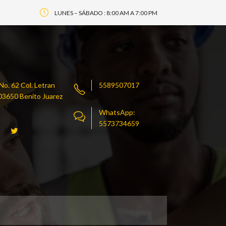
LUNES – SÁBADO : 8:00 AM A 7:00 PM
o. 62 Col. Letran
5589507017
. 03650 Benito Juarez
WhatsApp:
5573734659