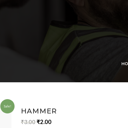
HO
Sale!
HAMMER
₹
3.00
₹
2.00