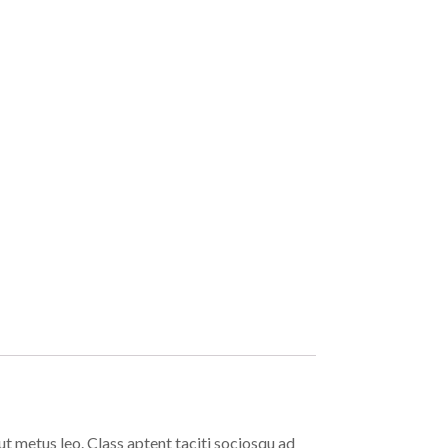
ut metus leo. Class aptent taciti sociosqu ad