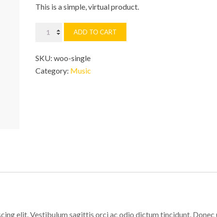
This is a simple, virtual product.
Hammer
ADD TO CART
quantity
SKU:
woo-single
Category:
Music
ing elit. Vestibulum sagittis orci ac odio dictum tincidunt. Donec 