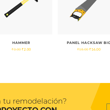
HAMMER
PANEL HACKSAW BI
₹
3.00
₹
2.00
₹
18.00
₹
16.00
a tu remodelación?