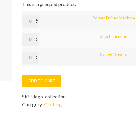
This is a grouped product.
Power
Power Driller Machine
Driller
Machine
quantity
Short
Short Hammer
Hammer
quantity
Screw
Screw Drivers
Drivers
quantity
ADD TO CART
SKU:
logo-collection
Category:
Clothing