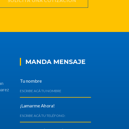
SOLICITA UNA COTIZACIÓN
MANDA MENSAJE
Tu nombre
an
uarez
¡Lamarme Ahora!