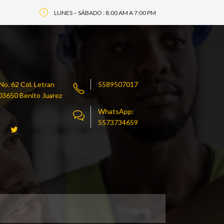
LUNES – SÁBADO : 8:00 AM A 7:00 PM
o. 62 Col. Letran
5589507017
. 03650 Benito Juarez
WhatsApp:
5573734659