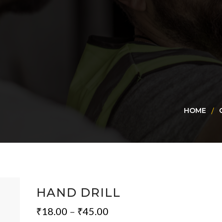
HOME
HAND DRILL
₹
18.00
–
₹
45.00