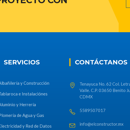
PROYECTO CON
SERVICIOS
CONTÁCTANOS
Albañilería y Construcción
Tenayuca No. 62 Col. Letr
Valle. C.P. 03650 Benito J
Tablaroca e Instalaciónes
CDMX
Aluminio y Herrería
5589507017
Plomería de Agua y Gas
info@elconstructor.mx
Electricidad y Red de Datos