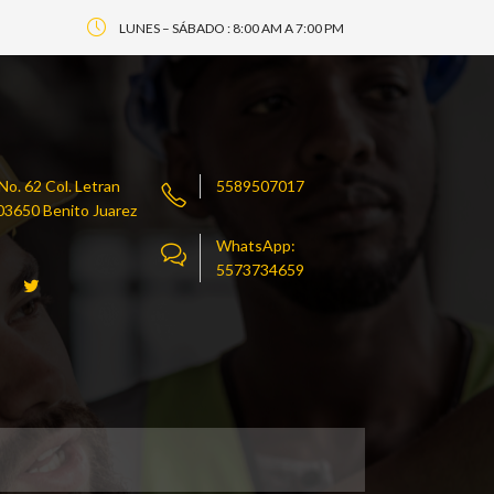
LUNES – SÁBADO : 8:00 AM A 7:00 PM
o. 62 Col. Letran
5589507017
. 03650 Benito Juarez
WhatsApp:
5573734659