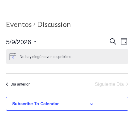
Eventos
Discussion
5/9/2026
Búsq
Na
Seleccionar
Buscar
Day
fecha.
d
y
No hay ningún eventos próximo.
vi
nave
d
de
Siguiente Día
Ev
Día anterior
vista
de
Subscribe To Calendar
Even