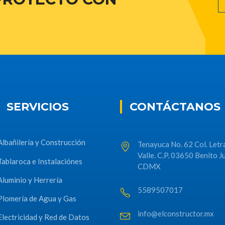
SERVICIOS
CONTÁCTANOS
Albañilería y Construcción
Tenayuca No. 62 Col. Letr
Valle. C.P. 03650 Benito J
Tablaroca e Instalaciónes
CDMX
Aluminio y Herrería
5589507017
Plomería de Agua y Gas
info@elconstructor.mx
Electricidad y Red de Datos