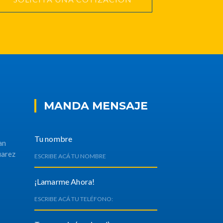
MANDA MENSAJE
Tu nombre
an
uarez
¡Lamarme Ahora!