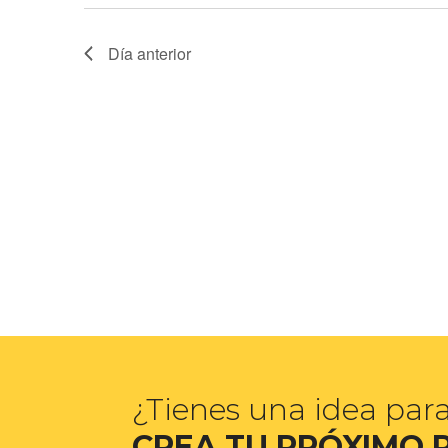
Eventos
clave.
Día anterior
¿Tienes una idea par
CREA TU PRÓXIMO 