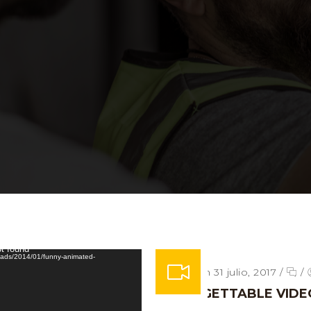
ot found
Posted on 31 julio, 2017
/
/
UNFORGETTABLE VIDE