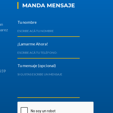
MANDA MENSAJE
Tu nombre
an
uarez
¡Lamarme Ahora!
Tu mensaje (opcional)
659