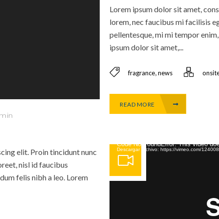
Lorem ipsum dolor sit amet, conse
lorem, nec faucibus mi facilisis e
pellentesque, mi mi tempor enim, 
ipsum dolor sit amet,...
,
fragrance
news
onsit
READ MORE
dmin
Reproductor de vídeo
Code NotFoundError: This video doe
Descargar archivo: https://vimeo.com/1240
ing elit. Proin tincidunt nunc
reet, nisl id faucibus
dum felis nibh a leo. Lorem