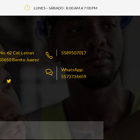
LUNES – SÁBADO : 8:00 AM A 7:00 PM
o. 62 Col. Letran
5589507017
. 03650 Benito Juarez
WhatsApp:
5573734659