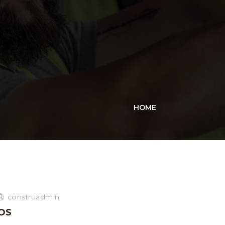
HOME
construadmin
OS