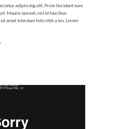
ctetur adipiscing elit. Proin tincidunt nunc
get. Mauris laoreet, nisl id faucibus
sit amet interdum felis nibh a leo. Lorem
e
s not exist.
08572?loop=0&_=2