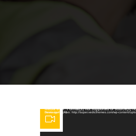
Reproductor de vídeo
Media error: Format(s) not supported or source(s) n
Descargar archivo: http://super.vedicthemes.com/wp-content/uploads/2014/01/funny-animated-movie.mp4?_=1