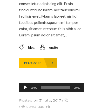
consectetur adipiscing elit. Proin
tincidunt nunc lorem, nec faucibus mi
facilisis eget. Mauris laoreet, nisl id
faucibus pellentesque, mi mi tempor
enim, sit amet interdum felis nibh a leo.
Lorem ipsum dolor sit amet,...
blog
onsite
READ MORE
Reproductor de audio
00:00
00:00
Posted on 31 julio, 2017
/
/
construadmin