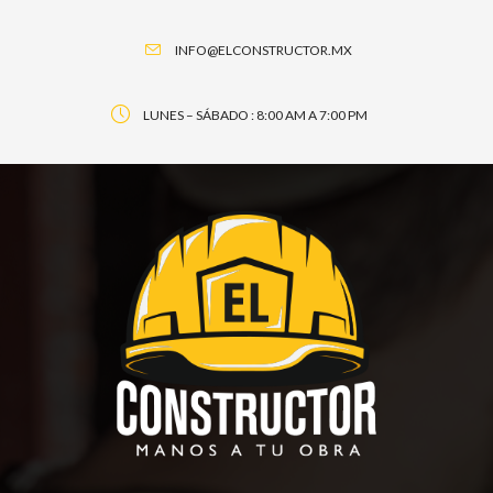
INFO@ELCONSTRUCTOR.MX
LUNES – SÁBADO : 8:00 AM A 7:00 PM