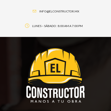
INFO@ELCONSTRUCTOR.MX
LUNES – SÁBADO : 8:00 AM A 7:00 PM