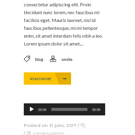
consectetur adipiscing elit. Proin
tincidunt nunc lorem, nec faucibus mi
facilisis eget. Mauris laoreet, nisl id
faucibus pellentesque, mi mi tempor
enim, sit amet interdum felis nibh a leo.
Lorem ipsum dolor sit amet,...
blog
onsite
READ MORE
Reproductor de audio
00:00
00:00
Posted on 31 julio, 2017
/
/
construadmin